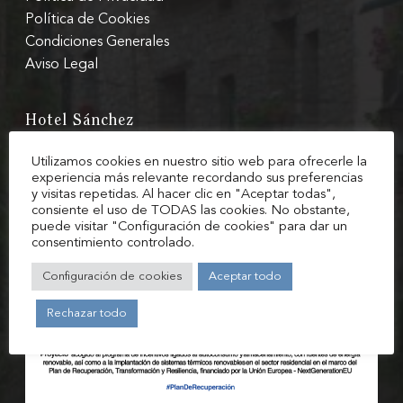
Política de Cookies
Restaurant
Condiciones Generales
Cafeteria
Aviso Legal
Services
Hotel Sánchez
Location and Contact
Avenida Sobrarbe, 10,
Utilizamos cookies en nuestro sitio web para ofrecerle la
Zone zero BTT
22330 Aínsa, Huesca
experiencia más relevante recordando sus preferencias
y visitas repetidas. Al hacer clic en "Aceptar todas",
Mail: info@hotelsanchez.com
Environment
consiente el uso de TODAS las cookies. No obstante,
Tel: +34 974 500 014
puede visitar "Configuración de cookies" para dar un
Aínsa
consentimiento controlado.
History
Configuración de cookies
Aceptar todo
Book Now
Rechazar todo
My Reservation
English