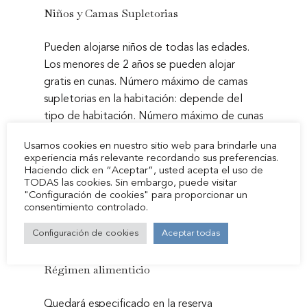
Restaurante
Niños y Camas Supletorias
Cafetería
Pueden alojarse niños de todas las edades.
Los menores de 2 años se pueden alojar
Servicios
gratis en cunas. Número máximo de camas
Localización y Conta
supletorias en la habitación: depende del
tipo de habitación. Número máximo de cunas
Zona zero BTT
en la habitación: 1. Las camas supletorias y/o
Usamos cookies en nuestro sitio web para brindarle una
Entorno
cunas están disponibles bajo petición y
experiencia más relevante recordando sus preferencias.
deben ser confirmadas por el alojamiento.
Haciendo click en “Aceptar”, usted acepta el uso de
Aínsa
TODAS las cookies. Sin embargo, puede visitar
Los suplementos no se calculan
"Configuración de cookies" para proporcionar un
automáticamente en el importe total y
Historia
consentimiento controlado.
deben pagarse por separado durante la
Reservar
Configuración de cookies
Aceptar todas
estancia.
Mi Reserva
Régimen alimenticio
Español
Quedará especificado en la reserva