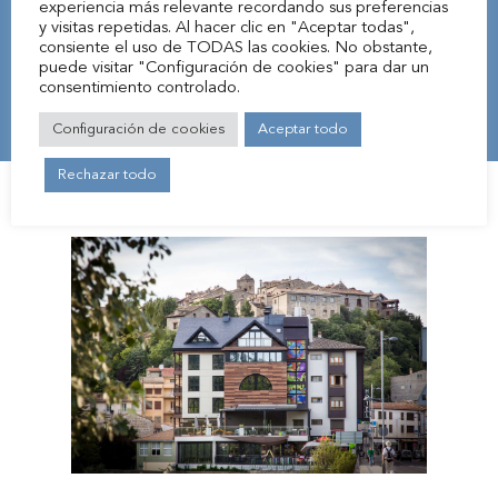
clients de se sentir chez eux.
experiencia más relevante recordando sus preferencias
Environnment
y visitas repetidas. Al hacer clic en "Aceptar todas",
consiente el uso de TODAS las cookies. No obstante,
DÉCOUVREZ NOS SERVICES
puede visitar "Configuración de cookies" para dar un
Aínsa
consentimiento controlado.
Historie
Configuración de cookies
Aceptar todo
Réservations
Rechazar todo
Ma Réservation
Français
Español
Avis juridique et politique 
English
confidentialité
Politique de cookies