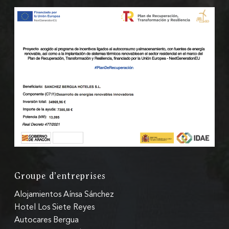
Groupe d’entreprises
Alojamientos Aínsa Sánchez
Hotel Los Siete Reyes
Autocares Bergua