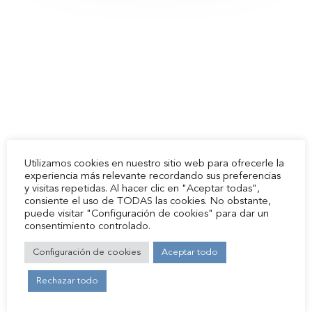
Chambres
Restaurant
Cafétéria
Services
Localisation et contac
Zone zero BTT
Utilizamos cookies en nuestro sitio web para ofrecerle la
experiencia más relevante recordando sus preferencias
Environnment
y visitas repetidas. Al hacer clic en "Aceptar todas",
consiente el uso de TODAS las cookies. No obstante,
puede visitar "Configuración de cookies" para dar un
Aínsa
consentimiento controlado.
Historie
Configuración de cookies
Aceptar todo
Réservations
Rechazar todo
Ma Réservation