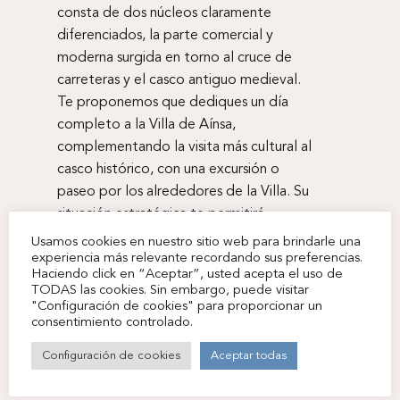
consta de dos núcleos claramente
Habitaciones
diferenciados, la parte comercial y
moderna surgida en torno al cruce de
Restaurante
carreteras y el casco antiguo medieval.
Cafetería
Te proponemos que dediques un día
completo a la Villa de Aínsa,
Servicios
complementando la visita más cultural al
casco histórico, con una excursión o
Localización y Conta
paseo por los alrededores de la Villa. Su
Zona zero BTT
situación estratégica te permitirá
contemplar desde cualquiera de las
Usamos cookies en nuestro sitio web para brindarle una
Entorno
elecciones unas vistas estupendas de
experiencia más relevante recordando sus preferencias.
Haciendo click en “Aceptar”, usted acepta el uso de
Aínsa
parte de este territorio.
TODAS las cookies. Sin embargo, puede visitar
"Configuración de cookies" para proporcionar un
Historia
consentimiento controlado.
VER MÁS
Reservar
Configuración de cookies
Aceptar todas
Mi Reserva