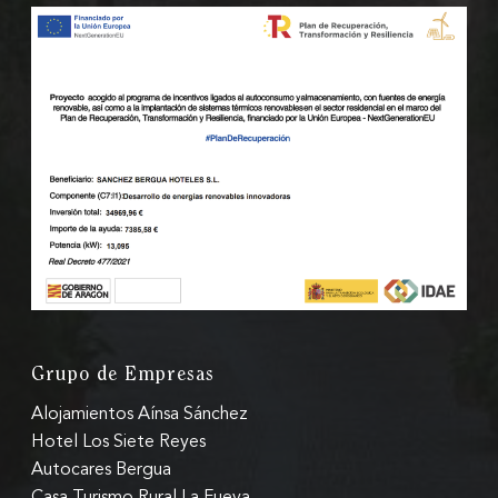
Grupo de Empresas
Alojamientos Aínsa Sánchez
Hotel Los Siete Reyes
Autocares Bergua
Casa Turismo Rural La Fueva