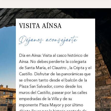
Español
English
Política de Privacidad
Français
VISITA AÍNSA
Política de Cookies
Condiciones Generales
Déjanos aconsejarte
Aviso Legal
Día en Aínsa: Visita al casco histórico de
Aínsa. No debes perderte la colegiata
de Santa María, el Claustro , la Cripta y el
Castillo. Disfrutar de las panorámicas que
se ofrecen tanto desde el balcón de la
Plaza San Salvador, como desde los
muros del Castillo, pasear por las calles
empedradas de la Villa y de su
imponente Plaza Mayor y por último