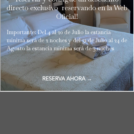
las cookies. Sin embargo, puede visitar "Configuración de
directo exclusivo reservando en la Web
cookies" para proporcionar un consentimiento controlado.
Oficial!
Configuración de cookies
Aceptar todas
Importante: Del 4 al 20 de Julio la estancia
minima será de 2 noches y del 31 de Julio al 24 de
Agosto la estancia minima será de 3 noches
RESERVA AHORA →