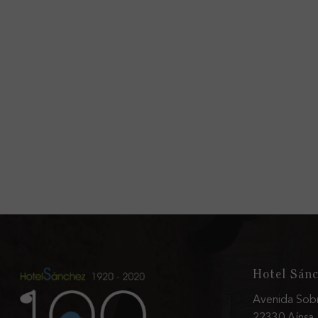
Hotel Sán
Avenida Sobr
22330 Aínsa