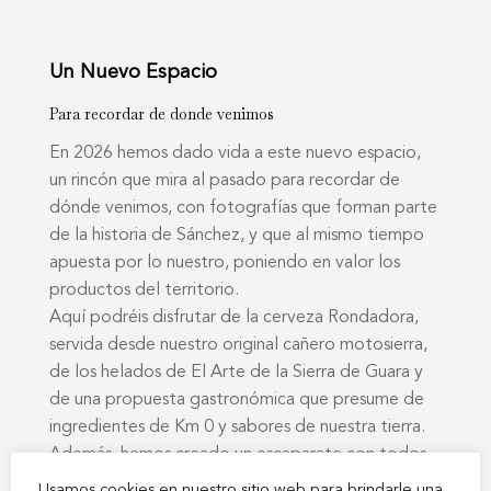
Un Nuevo Espacio
Para recordar de donde venimos
En 2026 hemos dado vida a este nuevo espacio,
un rincón que mira al pasado para recordar de
Hotel Sánchez
dónde venimos, con fotografías que forman parte
Habitaciones
de la historia de Sánchez, y que al mismo tiempo
apuesta por lo nuestro, poniendo en valor los
Restaurante
productos del territorio.
Cafetería
Aquí podréis disfrutar de la cerveza Rondadora,
servida desde nuestro original cañero motosierra,
Servicios
de los helados de El Arte de la Sierra de Guara y
de una propuesta gastronómica que presume de
Localización y Conta
ingredientes de Km 0 y sabores de nuestra tierra.
Zona zero BTT
Además, hemos creado un escaparate con todos
los vinos de nuestra carta, una selección muy
Usamos cookies en nuestro sitio web para brindarle una