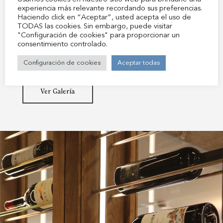
Entorno
especial en la que la gran mayoría procede de
experiencia más relevante recordando sus preferencias.
Haciendo click en “Aceptar”, usted acepta el uso de
Aínsa
bodegas y empresas familiares del Alto Aragón,
TODAS las cookies. Sin embargo, puede visitar
reflejando así nuestro compromiso con la tierra y
"Configuración de cookies" para proporcionar un
Historia
consentimiento controlado.
con quienes la trabajan cada día.
Reservar
Configuración de cookies
Aceptar todas
Mi Reserva
Ver Galería
Español
English
Política de Privacidad
Français
Política de Cookies
Condiciones Generales
Aviso Legal