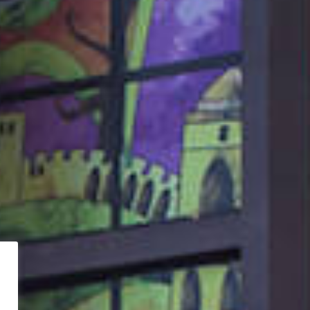
Hotel Sánchez
Habitaciones
Restaurante
Cafetería
Servicios
Localización y Contacto
Zona zero BTT
Entorno
Aínsa